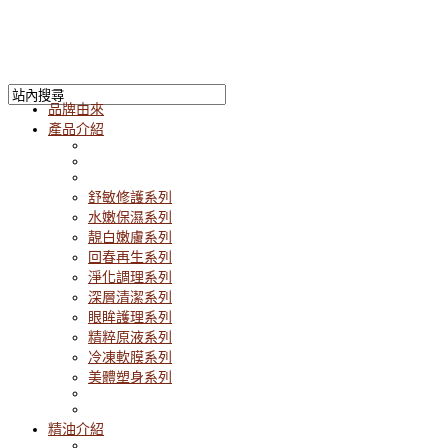
品牌由來
產品介紹
舒敏修護系列
水嫩保濕系列
靚白嫩膚系列
回春再生系列
淨化調理系列
深層清潔系列
眼眸護理系列
精粹原液系列
冷凍軟膜系列
美體塑身系列
精油介紹